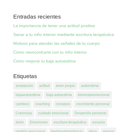
Entradas recientes
La importancia de tener una actitud positiva
Sanar a tu niño interior mediante escritura terapéutica
Motivos para atender las señales de tu cuerpo
Cómo reencontrarte con tu niño interior
Cómo mejorar tu baja autoestima
Etiquetas
aceptación
actitud
amor propio
autoestima
bajaautoestima
baja autoestima
bienestaremocional
cambios
coaching
consejos
crecimiento personal
Creencias
cuidado emocional
Desarrollo personal
dolor
Emociones
escritura terapéutica
escuela
gestión emocional
heridasdelainfancia
Hijos
mejora