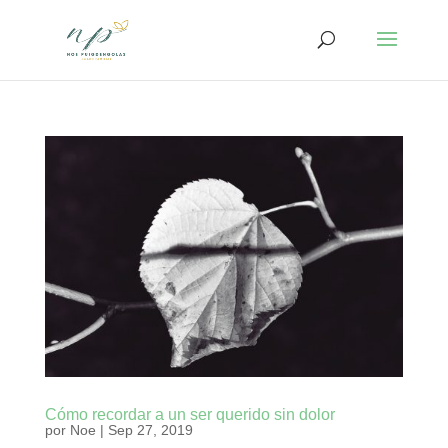
Cómo recordar a un ser querido sin dolor
por
Noe
|
Sep 27, 2019