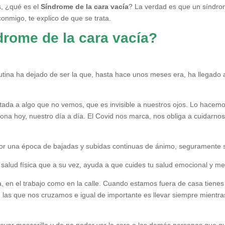
s, ¿qué es el
Síndrome de la cara vacía
? La verdad es que un síndro
conmigo, te explico de que se trata.
drome de la cara vacía?
rutina ha dejado de ser la que, hasta hace unos meses era, ha llegado
ada a algo que no vemos, que es invisible a nuestros ojos. Lo hacem
ona hoy, nuestro día a día. El Covid nos marca, nos obliga a cuidarn
 por una época de bajadas y subidas continuas de ánimo, seguramente
 salud física que a su vez, ayuda a que cuides tu salud emocional y me
, en el trabajo como en la calle. Cuando estamos fuera de casa tiene
 las que nos cruzamos e igual de importante es llevar siempre mientras
llevar mascarilla y de no poder ver la cara a las demás personas que