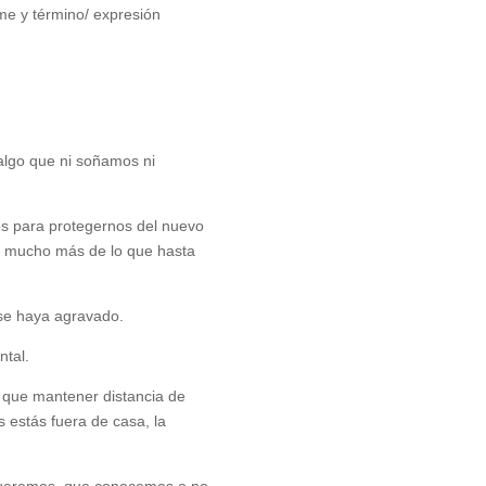
me y término/ expresión
 algo que ni soñamos ni
os para protegernos del nuevo
os mucho más de lo que hasta
 se haya agravado.
ntal.
s que mantener distancia de
 estás fuera de casa, la
 queremos, que conocemos o no,