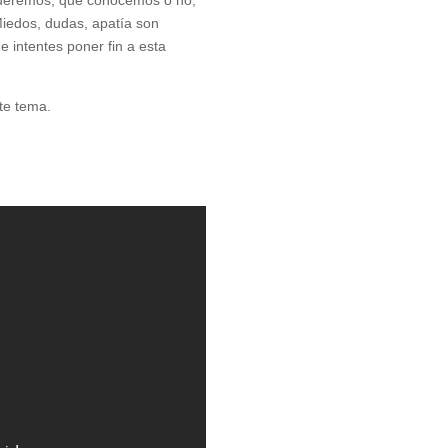
Miedos, dudas, apatía son
 intentes poner fin a esta
te tema.